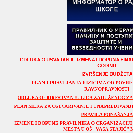
ODLUKA O USVAJANJU IZMENA I DOPUNA FINAN
GODINU
IZVRŠENJE BUDŽETA
PLAN UPRAVLJANJA RIZICIMA OD POVRE
RAVNOPRAVNOSTI
ODLUKA O ODREĐIVANJU LICA ZADUŽENOG Z
PLAN MERA ZA OSTVARIVANJE I UNAPREĐIVAN
PRAVILA PONAŠANJA
IZMENE I DOPUNE PRAVILNIKA O ORGANIZACIJI 
MESTA U OŠ "VASA STAJIĆ"