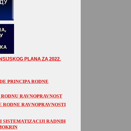
SIJSKOG PLANA ZA 2022.
DE PRINCIPA RODNE
A RODNU RAVNOPRAVNOST
JE RODNE RAVNOPRAVNOSTI
I SISTEMATIZACIJI RADNIH
 MOKRIN