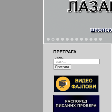
1
2
3
4
5
6
7
8
9
10
11
12
ПРЕТРАГА
тражи...
Претрага